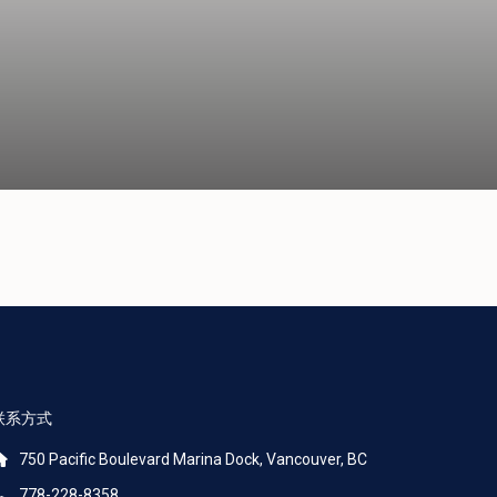
联系方式
750 Pacific Boulevard Marina Dock, Vancouver, BC
778-228-8358